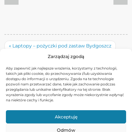
«
Laptopy – pożyczki pod zastaw Bydgoszcz
Rowery – pożyczki pod zastaw Bydgoszcz
Zarządzaj zgodą
»
Aby zapewnić jak najlepsze wrażenia, korzystamy z technologii,
takich jak pliki cookie, do przechowywania i/lub uzyskiwania
dostępu do informacji o urządzeniu. Zgoda na te technologie
pozwoli nam przetwarzać dane, takie jak zachowanie podczas
przeglądania lub unikalne identyfikatory na tej stronie. Brak
wyrażenia zgody lub wycofanie zgody może niekorzystnie wpłynąć
na niektóre cechy i funkcje.
KALKULATOR
Akceptuję
LOMBARDOWY
Odmów