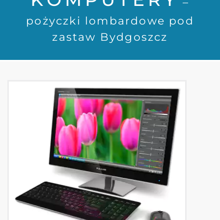
–
pożyczki lombardowe pod
zastaw Bydgoszcz