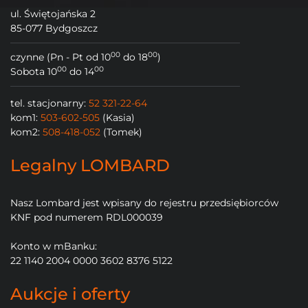
ul. Świętojańska 2
85-077 Bydgoszcz
00
00
czynne (Pn - Pt od 10
do 18
)
00
00
Sobota 10
do 14
tel. stacjonarny:
52 321-22-64
kom1:
503-602-505
(Kasia)
kom2:
508-418-052
(Tomek)
Legalny LOMBARD
Nasz Lombard jest wpisany do rejestru przedsiębiorców
KNF pod numerem RDL000039
Konto w mBanku:
22 1140 2004 0000 3602 8376 5122
Aukcje i oferty